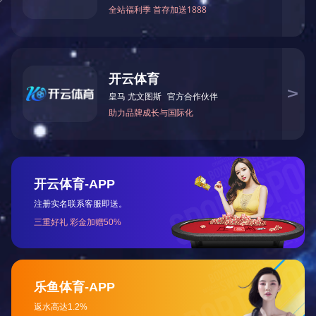
020-87566596
解决方案
您现在的位置：
首页
/
关于BOSS
/
问鼎网页版登录入口网络建设方案
解决方案
全部分类


问鼎网页版登录入口网络建设