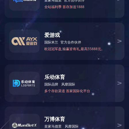
国内案例
国外案例
关于我们

关于我们
进一步了解

公司简介
企业文化
荣誉资质
发展历程
合作品牌
问鼎(中国)