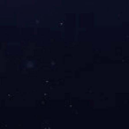
工程案例
国内案例
国外案例
关于我们
公司简介
企业文化
荣誉资质
发展历程
合作品牌
问鼎(中国)
问鼎网页版登录入口
服务热线：
020-87566596
地址：
广州市萝岗区科学城科学大道绿地中央广场E栋2716室
版权所有：问鼎网页版登录入口
粤ICP备2022062526号
网站建