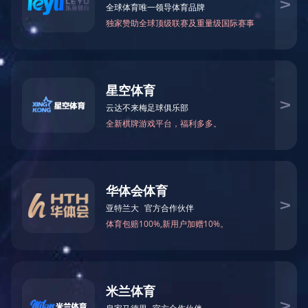
分支组网及移动办公
智能化组网解决方案
新闻资讯

新闻资讯
进一步了解

公司新闻
行业新闻
工程案例

工程案例
进一步了解
